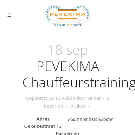
18 sep
PEVEKIMA
Chauffeurstrainin
Geplaatst op 12:46h
in
door
xelnet
0
Reactie's
0
Likes
Adres
Kaart niet beschikbaar
Oekelsestraat 13
Rijsbergen